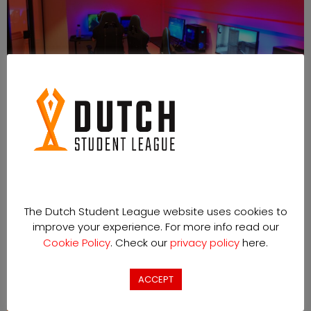
Op 15 oktober 2022 openden Blueshell Esports en Esports
Team Twente een heuse Esports Lounge op de
Universiteit van Twente. Reden genoeg voor ons om een
kijkje te gaan nemen in deze nieuwe Esports Lounge!
MAAK KENNIS MET DE ESPORTS COMMUNITIES
UIT DE DUTCH STUDENT LEAGUE
The Dutch Student League website uses cookies to
improve your experience. For more info read our
Cookie Policy
. Check our
privacy policy
here.
ACCEPT