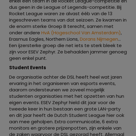
enkel een team in de Rocket League-competitie en
dus geen in de League of Legends-competitie. Bij
Rocket League waren ze alvast ééb van de 13
ingeschreven teams van dat seizoen. Ze kwamen in
de enorm sterke Groep B terecht, samen met
onder andere
HvA (Hogeschool Van Amsterdam)
,
Erasmus Eagles, Northern Lions,
Dorans Nijmegen
…
Een ijzersterke groep die net iets te sterk bleek te
zijn voor ESEV Zephyr. Ze behaalden jammer genoeg
geen enkel punt.
Student Events
De organisatie achter de DSL heeft heel wat jaren
ervaring in het organiseren van esports events,
daarom ondersteunen we zoveel mogelijk
studenten organisaties met het opzetten van hun
eigen events. ESEV Zephyr hield dit jaar voor de
tweede keer in hun bestaan een grote LAN-party
en dit jaar heeft de Dutch Student League hier ook
aan mee geholpen. Extra communicatie, 6 extra
monitors en grotere prijzenpotten, zijn enkele van
de zaken waarvoor de DSL gezorgd heeft. Allemaal