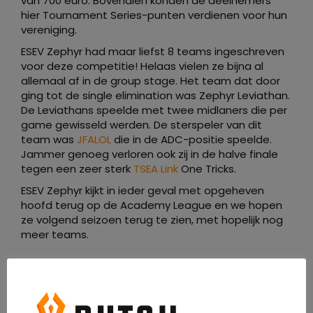
van 700 euro. Bovendien konden de deelnemers
hier Tournament Series-punten verdienen voor hun
vereniging.
ESEV Zephyr had maar liefst 8 teams ingeschreven
voor deze competitie! Helaas vielen ze bijna al
allemaal af in de group stage. Het team dat door
ging tot de single elimination was Zephyr Leviathan.
De Leviathans speelde met twee midlaners die per
game gewisseld werden. De sterspeler van dit
team was
JFALOL
die in de ADC-positie speelde.
Jammer genoeg verloren ook zij in de halve finale
tegen een zeer sterk
TSEA Link
One Tricks.
ESEV Zephyr kijkt in ieder geval met opgeheven
hoofd terug op de Academy League en we hopen
ze volgend seizoen terug te zien, met hopelijk nog
meer teams.
De Tournament Series ranking
De DSL organiseert doorheen het jaar verschillende