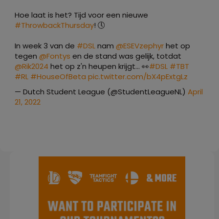
Hoe laat is het? Tijd voor een nieuwe
#ThrowbackThursday
! 🕔
In week 3 van de
#DSL
nam
@ESEVzephyr
het op
tegen
@Fontys
en de stand was gelijk, totdat
@Rik2024
het op z'n heupen krijgt... 👀
#DSL
#TBT
#RL
#HouseOfBeta
pic.twitter.com/bX4pExtgLz
— Dutch Student League (@StudentLeagueNL)
April
21, 2022