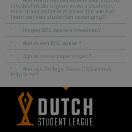
Wat wordt het reglement voor imports
(studenten die ergens anders studeren,
maar graag onderdeel willen zijn van het
team van een studenten vereniging?)
Mogen ERL spelers meedoen?
Wat is een ERL speler?
Zijn er rosterbeperkingen?
Wat zijn College Coins (CC) en hoe
krijg ik ze?